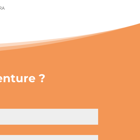
ORA
venture ?