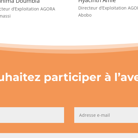
ahima Doumbia
Directeur d’Exploitation AG
cteur d’Exploitation AGORA
Abobo
massi
haitez participer à l’a