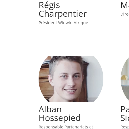
Régis
M
Charpentier
Dire
Président Winwin Afrique
Alban
P
Hossepied
S
Responsable Partenariats et
Resp