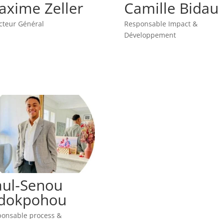
axime Zeller
Camille Bidau
cteur Général
Responsable Impact &
Développement
aul-Senou
idokpohou
onsable process &