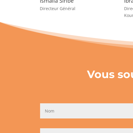
Ismaila Siribé
Ibr
Directeur Général
Dire
Kou
Vous sou